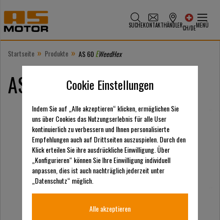
SUCHE
KONTAKT
HÄNDLER
MENÜ
CH/DE
»
»
Startseite
Produkte
E
AS 60
WeedHex
E
AS 60
WeedHex
Cookie Einstellungen
Indem Sie auf „Alle akzeptieren“ klicken, ermöglichen Sie
uns über Cookies das Nutzungserlebnis für alle User
kontinuierlich zu verbessern und Ihnen personalisierte
Empfehlungen auch auf Drittseiten auszuspielen. Durch den
Klick erteilen Sie ihre ausdrückliche Einwilligung. Über
„Konfigurieren“ können Sie Ihre Einwilligung individuell
anpassen, dies ist auch nachträglich jederzeit unter
„Datenschutz“ möglich.
Alle akzeptieren