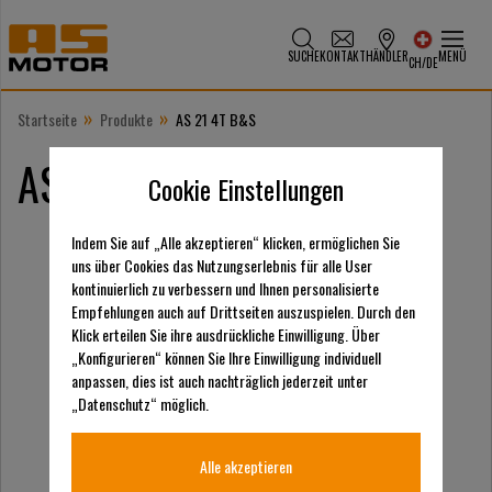
SUCHE
KONTAKT
HÄNDLER
MENÜ
CH/DE
»
»
Startseite
Produkte
AS 21 4T B&S
AS 21 4T B&S
Cookie Einstellungen
Indem Sie auf „Alle akzeptieren“ klicken, ermöglichen Sie
uns über Cookies das Nutzungserlebnis für alle User
kontinuierlich zu verbessern und Ihnen personalisierte
Empfehlungen auch auf Drittseiten auszuspielen. Durch den
Klick erteilen Sie ihre ausdrückliche Einwilligung. Über
„Konfigurieren“ können Sie Ihre Einwilligung individuell
anpassen, dies ist auch nachträglich jederzeit unter
„Datenschutz“ möglich.
Alle akzeptieren