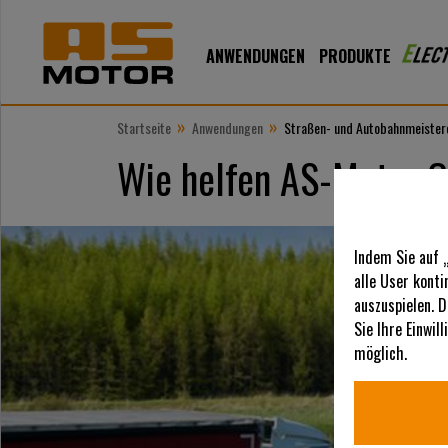
ANWENDUNGEN
PRODUKTE
»
»
Startseite
Anwendungen
Straßen- und Autobahnmeister
Wie helfen AS-Motor G
Indem Sie auf 
alle User kont
auszuspielen. D
Sie Ihre Einwil
möglich.