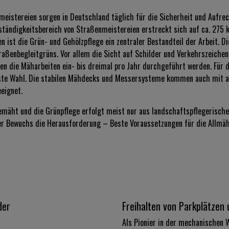
istereien sorgen in Deutschland täglich für die Sicherheit und Aufrec
tändigkeitsbereich von Straßenmeistereien erstreckt sich auf ca. 27
ist die Grün- und Gehölzpflege ein zentraler Bestandteil der Arbeit. Di
aßenbegleitgrüns. Vor allem die Sicht auf Schilder und Verkehrszeichen 
en die Mäharbeiten ein- bis dreimal pro Jahr durchgeführt werden. Für
ste Wahl. Die stabilen Mähdecks und Messersysteme kommen auch mit ac
eignet.
mäht und die Grünpflege erfolgt meist nur aus landschaftspflegerischer
er Bewuchs die Herausforderung – Beste Voraussetzungen für die Allmä
der
Freihalten von Parkplätzen
Als Pionier in der mechanischen 