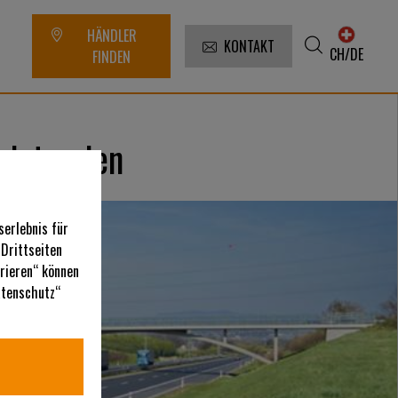
HÄNDLER
KONTAKT
CH/DE
FINDEN
istereien
serlebnis für
 Drittseiten
urieren“ können
Datenschutz“