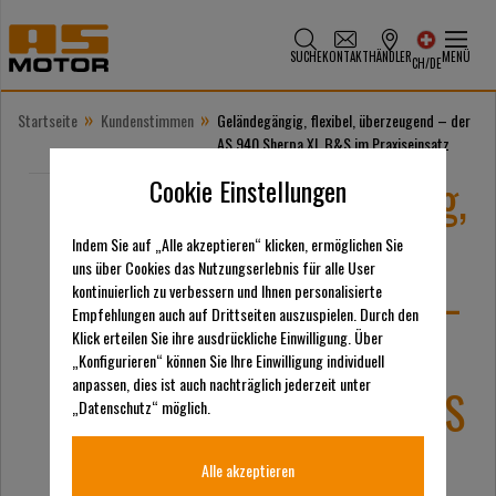
SUCHE
KONTAKT
HÄNDLER
MENÜ
CH/DE
»
»
Startseite
Kundenstimmen
Geländegängig, flexibel, überzeugend – der
AS 940 Sherpa XL B&S im Praxiseinsatz
Geländegängig,
Cookie Einstellungen
flexibel,
Indem Sie auf „Alle akzeptieren“ klicken, ermöglichen Sie
uns über Cookies das Nutzungserlebnis für alle User
überzeugend –
kontinuierlich zu verbessern und Ihnen personalisierte
Empfehlungen auch auf Drittseiten auszuspielen. Durch den
der AS 940
Klick erteilen Sie ihre ausdrückliche Einwilligung. Über
„Konfigurieren“ können Sie Ihre Einwilligung individuell
anpassen, dies ist auch nachträglich jederzeit unter
Sherpa XL B&S
„Datenschutz“ möglich.
im
Alle akzeptieren