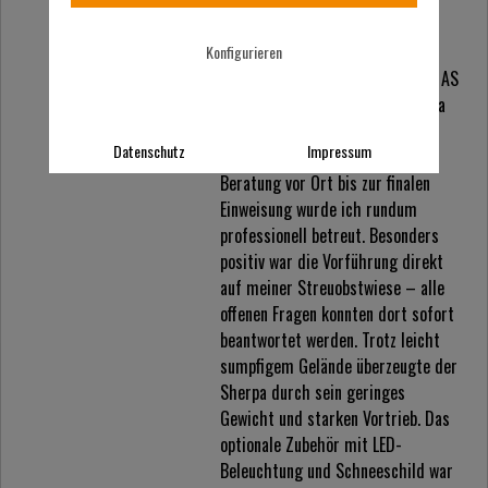
Praxiseinsatz
Konfigurieren
Ich durfte heute endlich meinen AS
940 Sherpa XL B&S bei der Firma
Leinweber Motorgeräte￼ in
Datenschutz
Impressum
Neuhof abholen. Von der ersten
Beratung vor Ort bis zur finalen
Einweisung wurde ich rundum
professionell betreut. Besonders
positiv war die Vorführung direkt
auf meiner Streuobstwiese – alle
offenen Fragen konnten dort sofort
beantwortet werden. Trotz leicht
sumpfigem Gelände überzeugte der
Sherpa durch sein geringes
Gewicht und starken Vortrieb. Das
optionale Zubehör mit LED-
Beleuchtung und Schneeschild war